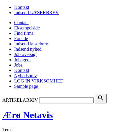
Kontakt
Indsend LÆSERBREV
Contact
Eksempelside
Find firma
Forside
Indsend læserbrev
Indsend nyhed
Job oversigt
Jobagent
Jobs
Kontakt
Nyhedsbrev
LOG IN VIRKSOMHED
Sample page
search
ARTIKELARKIV
Ærø Netavis
Tema