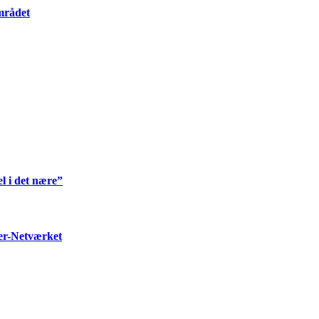
mrådet
l i det nære”
ter-Netværket