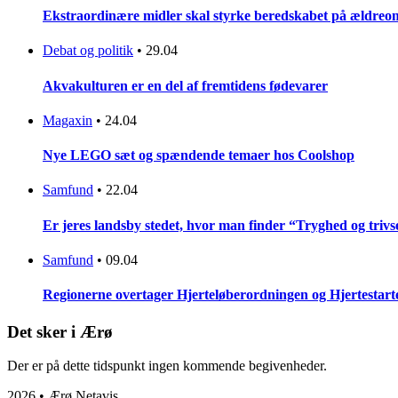
Ekstraordinære midler skal styrke beredskabet på ældreo
Debat og politik
•
29.04
Akvakulturen er en del af fremtidens fødevarer
Magaxin
•
24.04
Nye LEGO sæt og spændende temaer hos Coolshop
Samfund
•
22.04
Er jeres landsby stedet, hvor man finder “Tryghed og trivse
Samfund
•
09.04
Regionerne overtager Hjerteløberordningen og Hjertestar
Det sker i Ærø
Der er på dette tidspunkt ingen kommende begivenheder.
2026 • Ærø Netavis