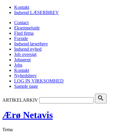
Kontakt
Indsend LÆSERBREV
Contact
Eksempelside
Find firma
Forside
Indsend læserbrev
Indsend nyhed
Job oversigt
Jobagent
Jobs
Kontakt
Nyhedsbrev
LOG IN VIRKSOMHED
Sample page
search
ARTIKELARKIV
Ærø Netavis
Tema