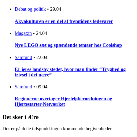
Debat og politik
•
29.04
Akvakulturen er en del af fremtidens fødevarer
Magaxin
•
24.04
Nye LEGO sæt og spændende temaer hos Coolshop
Samfund
•
22.04
Er jeres landsby stedet, hvor man finder “Tryghed og
trivsel i det nære”
Samfund
•
09.04
Regionerne overtager Hjerteløberordningen og
Hjertestarter-Netværket
Det sker i Ærø
Der er på dette tidspunkt ingen kommende begivenheder.