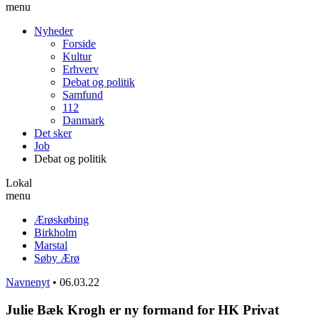
menu
Nyheder
Forside
Kultur
Erhverv
Debat og politik
Samfund
112
Danmark
Det sker
Job
Debat og politik
Lokal
menu
Ærøskøbing
Birkholm
Marstal
Søby Ærø
Navnenyt
•
06.03.22
Julie Bæk Krogh er ny formand for HK Privat