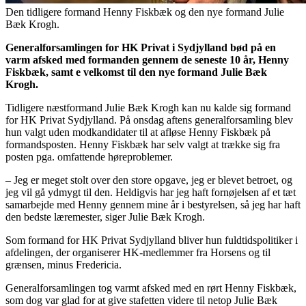
Den tidligere formand Henny Fiskbæk og den nye formand Julie
Bæk Krogh.
Generalforsamlingen for HK Privat i Sydjylland bød på en
varm afsked med formanden gennem de seneste 10 år, Henny
Fiskbæk, samt e velkomst til den nye formand Julie Bæk
Krogh.
Tidligere næstformand Julie Bæk Krogh kan nu kalde sig formand
for HK Privat Sydjylland. På onsdag aftens generalforsamling blev
hun valgt uden modkandidater til at afløse Henny Fiskbæk på
formandsposten. Henny Fiskbæk har selv valgt at trække sig fra
posten pga. omfattende høreproblemer.
– Jeg er meget stolt over den store opgave, jeg er blevet betroet, og
jeg vil gå ydmygt til den. Heldigvis har jeg haft fornøjelsen af et tæt
samarbejde med Henny gennem mine år i bestyrelsen, så jeg har haft
den bedste læremester, siger Julie Bæk Krogh.
Som formand for HK Privat Sydjylland bliver hun fuldtidspolitiker i
afdelingen, der organiserer HK-medlemmer fra Horsens og til
grænsen, minus Fredericia.
Generalforsamlingen tog varmt afsked med en rørt Henny Fiskbæk,
som dog var glad for at give stafetten videre til netop Julie Bæk