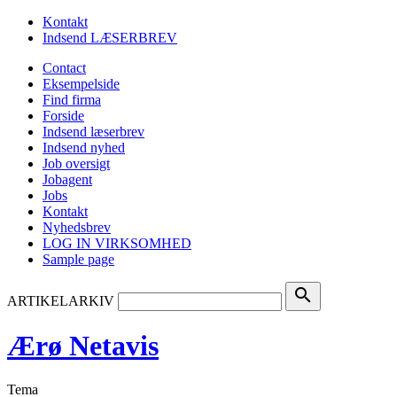
Kontakt
Indsend LÆSERBREV
Contact
Eksempelside
Find firma
Forside
Indsend læserbrev
Indsend nyhed
Job oversigt
Jobagent
Jobs
Kontakt
Nyhedsbrev
LOG IN VIRKSOMHED
Sample page
search
ARTIKELARKIV
Ærø Netavis
Tema