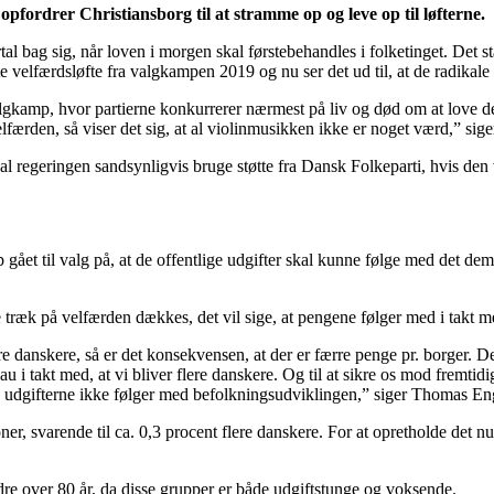
opfordrer Christiansborg til at stramme op og leve op til løfterne.
rtal bag sig, når loven i morgen skal førstebehandles i folketinget. Det
dte velfærdsløfte fra valgkampen 2019 og nu ser det ud til, at de radikal
 valgkamp, hvor partierne konkurrerer nærmest på liv og død om at love d
velfærden, så viser det sig, at al violinmusikken ikke er noget værd,” s
kal regeringen sandsynligvis bruge støtte fra Dansk Folkeparti, hvis den vi
et til valg på, at de offentlige udgifter skal kunne følge med det demo
ræk på velfærden dækkes, det vil sige, at pengene følger med i takt med
flere danskere, så er det konsekvensen, at der er færre penge pr. borger. 
u i takt med, at vi bliver flere danskere. Og til at sikre os mod fremti
hvis udgifterne ikke følger med befolkningsudviklingen,” siger Thomas
, svarende til ca. 0,3 procent flere danskere. For at opretholde det nu
dre over 80 år, da disse grupper er både udgiftstunge og voksende.