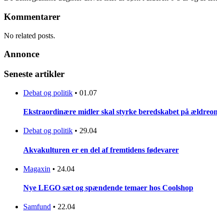
Kommentarer
No related posts.
Annonce
Seneste artikler
Debat og politik
•
01.07
Ekstraordinære midler skal styrke beredskabet på ældreo
Debat og politik
•
29.04
Akvakulturen er en del af fremtidens fødevarer
Magaxin
•
24.04
Nye LEGO sæt og spændende temaer hos Coolshop
Samfund
•
22.04