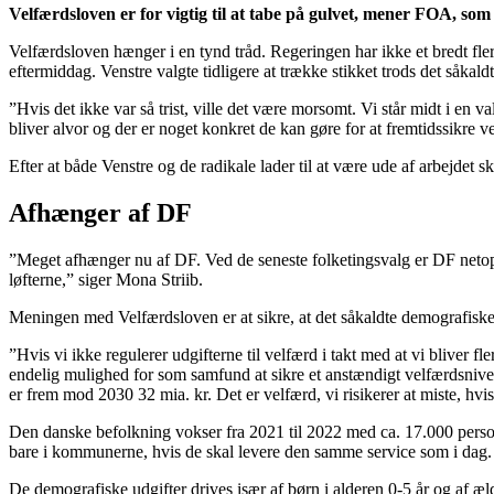
Velfærdsloven er for vigtig til at tabe på gulvet, mener FOA, som 
Velfærdsloven hænger i en tynd tråd. Regeringen har ikke et bredt fle
eftermiddag. Venstre valgte tidligere at trække stikket trods det såkal
”Hvis det ikke var så trist, ville det være morsomt. Vi står midt i en
bliver alvor og der er noget konkret de kan gøre for at fremtidssikre 
Efter at både Venstre og de radikale lader til at være ude af arbejdet s
Afhænger af DF
”Meget afhænger nu af DF. Ved de seneste folketingsvalg er DF netop gå
løfterne,” siger Mona Striib.
Meningen med Velfærdsloven er at sikre, at det såkaldte demografiske t
”Hvis vi ikke regulerer udgifterne til velfærd i takt med at vi bliver 
endelig mulighed for som samfund at sikre et anstændigt velfærdsnivea
er frem mod 2030 32 mia. kr. Det er velfærd, vi risikerer at miste, 
Den danske befolkning vokser fra 2021 til 2022 med ca. 17.000 personer
bare i kommunerne, hvis de skal levere den samme service som i dag.
De demografiske udgifter drives især af børn i alderen 0-5 år og af æl