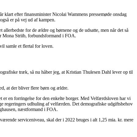
 står klart efter finansminister Nicolai Wammens pressemøde onsdag
e også er på vej ud af kampen.
et allerbedste for de ældre og børnene og de udsatte, men når det så
iger Mona Striib, forbundsformand i FOA.
l samle et flertal for loven.
grafiske træk, så nu håber jeg, at Kristian Thulesen Dahl lever op til
, at der bliver flere børn og ældre.
Det er en forringelse for den enkelte borger. Med Velfærdsloven har vi
dige regeringers udhuling af velfærden. Det demografiske udgiftsbehov
 Enghausen, næstformand i FOA.
værende serviceniveau, skal der i 2022 bruges i alt 1,25 mia. kr. mere