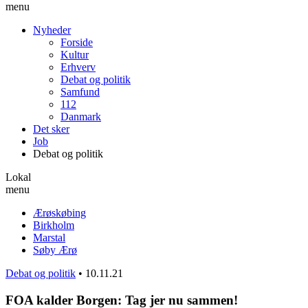
menu
Nyheder
Forside
Kultur
Erhverv
Debat og politik
Samfund
112
Danmark
Det sker
Job
Debat og politik
Lokal
menu
Ærøskøbing
Birkholm
Marstal
Søby Ærø
Debat og politik
•
10.11.21
FOA kalder Borgen: Tag jer nu sammen!