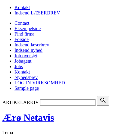
Kontakt
Indsend LÆSERBREV
Contact
Eksempelside
Find firma
Forside
Indsend læserbrev
Indsend nyhed
Job oversigt
Jobagent
Jobs
Kontakt
Nyhedsbrev
LOG IN VIRKSOMHED
Sample page
search
ARTIKELARKIV
Ærø Netavis
Tema