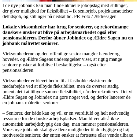
I de nye jobbank kan man finde aktuelle jobopslag med stillinger,
der giver mulighed for fleksibilitet – fx seniorjob, projektansættelser,
deltidsjob, og stillinger på nedsat tid. PR Foto / Ældresagen
Lokale virksomheder har brug for seniorer, og rekordmange
danskere ønsker at blive på arbejdsmarkedet også efter
pensionsalderen. Derfor åbner Jobindex og Ældre Sagen nu en
jobbank målrettet seniorer.
Virksomhederne og den offentlige sektor mangler hænder og
hoveder, og Ældre Sagens undersøgelser viser, at rigtig mange
seniorer ønsker at forblive i beskæftigelse – også efter
pensionsalderen.
Virksomheder er blevet bedre til at fastholde eksisterende
medarbejde ved at tilbyde fleksibilitet, men de overser stadig
potentialet i at tilbyde samme fleksibilitet, når der rekrutteres. Det vil
Ældre Sagen og Jobindex nu gøre noget ved, og derfor lancerer de
en jobbank målrettet seniorer.
– Seniorer, der både kan og vil, er en værdifuld og helt nødvendig
ressource for de danske arbejdspladser. Man bliver altså ikke
automatisk uarbejdsdygtig den dag, man rammer pensionsalderen.
Vores nye jobbank skal give flere muligheder til de dygtige og højt
motiverede seniorer, der enten ønsker at fortsætte eller vende tilbage