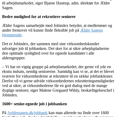
til arbejdsmarkedet, siger Bjarne Hastrup, adm. direktør for Ældre
Sagen.
Bedre mulighed for at rekruttere seniorer
Ældre Sagens samarbejde med Jobindex betyder, at medlemmer og
andre fremover vil kunne finde fleksible job på
Ældre Sagens
hjemmeside
.
Det er Jobindex, der sammen med sine virksomhedskunder
udvælger job til jobbanken. Det sker for at sikre arbejdspladserne
den optimale synlighed over for egnede kandidater i alle
aldersgrupper.
– Vi har en vigtig gruppe på arbejdsmarkedet, der gerne vil yde en
ekstra indsats, nemlig seniorerne. Samtidig kan vi se, at det er blevet
sværere for virksomhederne at rekruttere til en række jobfunktioner.
Derfor vil vi gerne udvide virksomhedernes rekrutteringsmuligheder
ved at sikre, at virksomhederne får en god dialog med de mange
dygtige seniorer, siger Malene Gregaard Wilsly, beskæftigelseschef i
Jobindex.
1600+ senior-egnede job i jobbanken
På
Aeldresagen.dk/jobbank
kan man allerede nu finde over 1600