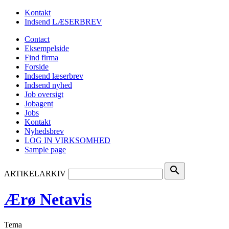
Kontakt
Indsend LÆSERBREV
Contact
Eksempelside
Find firma
Forside
Indsend læserbrev
Indsend nyhed
Job oversigt
Jobagent
Jobs
Kontakt
Nyhedsbrev
LOG IN VIRKSOMHED
Sample page
search
ARTIKELARKIV
Ærø Netavis
Tema