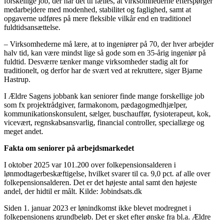
forskellige job, der har det til fælles, at virksomhederne efterspørger
medarbejdere med modenhed, stabilitet og faglighed, samt at
opgaverne udføres på mere fleksible vilkår end en traditionel
fuldtidsansættelse.
– Virksomhederne må lære, at to ingeniører på 70, der hver arbejder
halv tid, kan være mindst lige så gode som en 35-årig ingeniør på
fuldtid. Desværre tænker mange virksomheder stadig alt for
traditionelt, og derfor har de svært ved at rekruttere, siger Bjarne
Hastrup.
I Ældre Sagens jobbank kan seniorer finde mange forskellige job
som fx projektrådgiver, farmakonom, pædagogmedhjælper,
kommunikationskonsulent, sælger, buschauffør, fysioterapeut, kok,
vicevært, regnskabsansvarlig, financial controller, speciallæge og
meget andet.
Fakta om seniorer på arbejdsmarkedet
I oktober 2025 var 101.200 over folkepensionsalderen i
lønmodtagerbeskæftigelse, hvilket svarer til ca. 9,0 pct. af alle over
folkepensionsalderen. Det er det højeste antal samt den højeste
andel, der hidtil er målt. Kilde: Jobindsats.dk
Siden 1. januar 2023 er lønindkomst ikke blevet modregnet i
folkepensionens grundbeløb. Det er sket efter ønske fra bl.a. Ældre