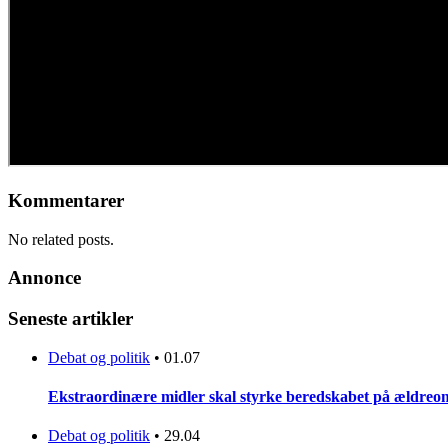
Kommentarer
No related posts.
Annonce
Seneste artikler
Debat og politik
•
01.07
Ekstraordinære midler skal styrke beredskabet på ældreo
Debat og politik
•
29.04