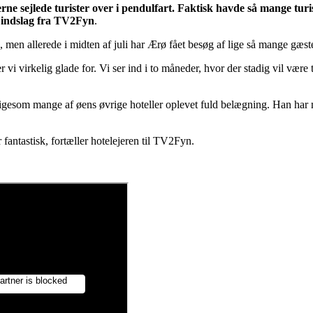
e sejlede turister over i pendulfart. Faktisk havde så mange turist
et indslag fra TV2Fyn
.
g, men allerede i midten af juli har Ærø fået besøg af lige så mange gæs
 vi virkelig glade for. Vi ser ind i to måneder, hvor der stadig vil vær
som mange af øens øvrige hoteller oplevet fuld belægning. Han har mått
r fantastisk, fortæller hotelejeren til TV2Fyn.