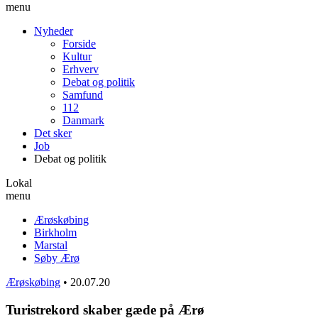
menu
Nyheder
Forside
Kultur
Erhverv
Debat og politik
Samfund
112
Danmark
Det sker
Job
Debat og politik
Lokal
menu
Ærøskøbing
Birkholm
Marstal
Søby Ærø
Ærøskøbing
•
20.07.20
Turistrekord skaber gæde på Ærø