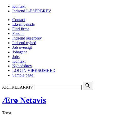
Kontakt
Indsend LÆSERBREV
Contact
Eksempelside
Find firma
Forside
Indsend læserbrev
Indsend nyhed
Job oversigt
Jobagent
Jobs
Kontakt
Nyhedsbrev
LOG IN VIRKSOMHED
Sample page
search
ARTIKELARKIV
Ærø Netavis
Tema