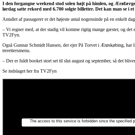
I den forgangne weekend stod solen højt på himlen, og Ærøfærgern
lørdag satte rekord med 6.700 solgte billetter. Det kan man se i 
Antallet af passagerer er det højeste antal nogensinde på en enkelt da
– Vi regner med, at der stadig vil komme rigtig mange gæster, og det er
TV2Fyn.
Også Gunnar Schmidt Hansen, der ejer På Torvet i Ærøskøbing, har lige
trerettersmenu.
– Der er fuldt booket stort set til slut august og september, så det blive
Se indslaget her fra TV2Fyn